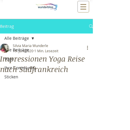
Beitrag
Alle Beiträge
Silvia Maria Wunderle
Alle Beiträge
19. Juni 2020
1 Min. Lesezeit
Impressionen Yoga Reise
Yoga
nach Südfrankreich
Ihre Community
Sticken