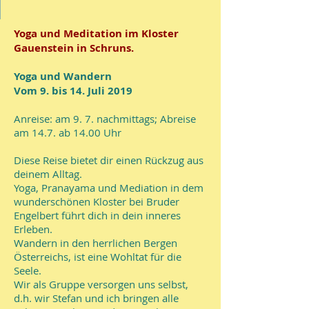
a
Yoga und Meditation im Kloster
p
Gauenstein in Schruns.
Yoga und Wandern
u
Vom 9. bis 14. Juli 2019
Anreise: am 9. 7. nachmittags; Abreise
z
am 14.7. ab 14.00 Uhr
i
Diese Reise bietet dir einen Rückzug aus
deinem Alltag.
Yoga, Pranayama und Mediation in dem
n
wunderschönen Kloster bei Bruder
Engelbert führt dich in dein inneres
Erleben.
e
Wandern in den herrlichen Bergen
Österreichs, ist eine Wohltat für die
r
Seele.
Wir als Gruppe versorgen uns selbst,
d.h. wir Stefan und ich bringen alle