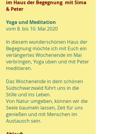
im Haus der Begegnung mit Sima
e
& Peter
d
Yoga und Meditation
vom 8. bis 10. Mai 2020
i
In diesem wunderschönen Haus der
Begegnung möchte ich mit Euch ein
t
verlängertes Wochenende im Mai
verbringen,
Yoga üben und mit Peter
a
meditieren.
Das Wochenende in dem schönen
t
Südschwarzwald führt uns in die
Stille und ins Leben.
i
Von Natur umgeben, können wir die
Seele baumeln lassen, Zeit für uns
genießen und mit Menschen im
o
Austausch sein.
Ablauf: